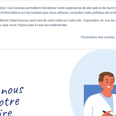
teur. Ces cookies permettent d'améliorer votre expérience de site web et de fournir 
 d'informations sur les cookies que nous utilisons, consultez notre politique de confi
eront l'objet d'aucun suivi lors de votre visite sur notre site. Cependant, en vue d
pour que nous n'ayons pas à vous les redemander.
Paramètres des cookies
o
t
z-
us
r
e
à
r
m
l
re
e