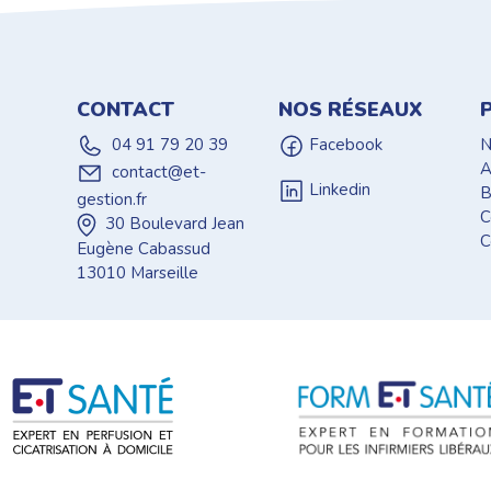
CONTACT
NOS RÉSEAUX
N
04 91 79 20 39
Facebook
A
contact@et-
Linkedin
B
gestion.fr
C
30 Boulevard Jean
C
Eugène Cabassud
13010 Marseille