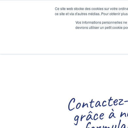
Ce site web stocke des cookies sur votre ordina
ce site et via d'autres médias. Pour obtenir plus
Vos informations personnelles ne f
devrons utiliser un petit cookie 
C
n
acte
no
g
âc
fo
u
not
air